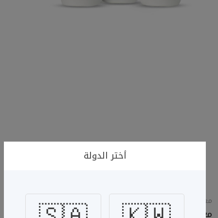
أختر الدولة
🇸🇦
🇰🇼
معطر الجسار
معطر الجسار الفواح الأخضر 3حبات