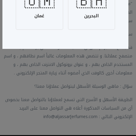
🇴🇲
🇧🇭
"متجر الجسار للعطور" مسؤولية أي بيانات يتم جمعها على صفحات
الطرف الثالث حتى وإن كانت مذكورة على موقعنا . ننصحكم بقراءة
البحرين
عُمان
سياسات الخصوصية الموجودة على صفحات الطرف الثالث .
سؤال : ماهي البيانات غير الشخصية التي نجمعها ؟
قد يجمع المتجر الإلكتروني تلقائياً المعلومات التي يرسلها إلينا
متصفح عملائنا. و تتضمن هذه المعلومات غالباً اسم نطاقهم ، و اسم
المستخدم الخاص بهم ، و عنوان بروتوكول الانترنت الخاص بهم ، و
معلومات أخرى كالوقت الذي أمضوه أثناء زيارة المتجر الإلكتروني .
سؤال : ماهي الوسيلة الأسهل ليتواصل عملاؤنا معنا؟
الطريقة الأسهل و الأسرع التي تسمح لعملاؤنا بالتواصل معنا بخصوص
أي من السياسات المذكورة أعلاه هي التواصل معنا على البريد
الإلكتروني التالي : info@aljassar[erfumes.com